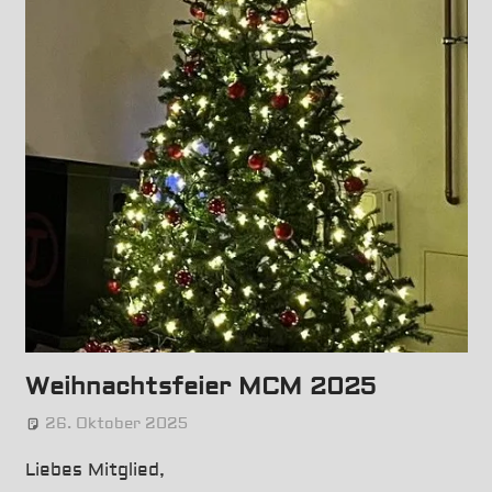
it!
Weihnachtsfeier MCM 2025
26. Oktober 2025
Robert Kuntz
News
,
Slider
Liebes Mitglied,