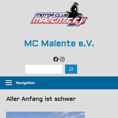
Zum
Inhalt
springen
MC Malente e.V.
life
Facebook
Instagram
is
Suchen
too
short,
Navigation
so
grip
Aller Anfang ist schwer
it
and
rip