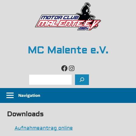
Zum
Inhalt
springen
MC Malente e.V.
life
Facebook
Instagram
is
Suchen
too
short,
Navigation
so
grip
Downloads
it
and
Aufnahmeantrag online
rip