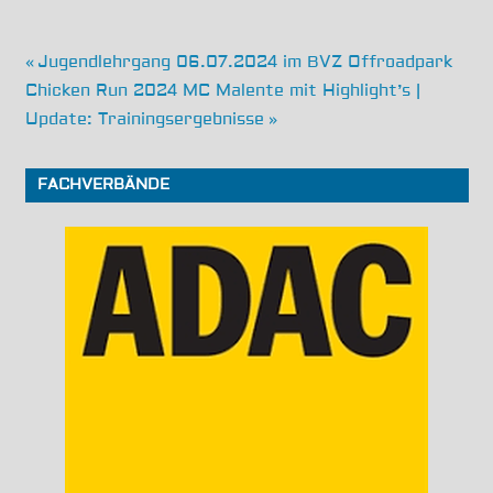
it!
Beitragsnavigation
Vorheriger
Jugendlehrgang 06.07.2024 im BVZ Offroadpark
Nächster
Beitrag:
Chicken Run 2024 MC Malente mit Highlight’s |
Beitrag:
Update: Trainingsergebnisse
FACHVERBÄNDE