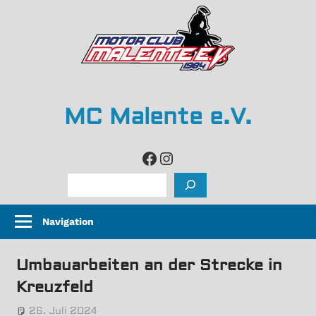
Zum
Inhalt
springen
MC Malente e.V.
life
Facebook
Instagram
is
Suchen
too
short,
Navigation
so
grip
Umbauarbeiten an der Strecke in
it
and
Kreuzfeld
rip
26. Juli 2024
Robert Kuntz
Nicht veröffentlicht