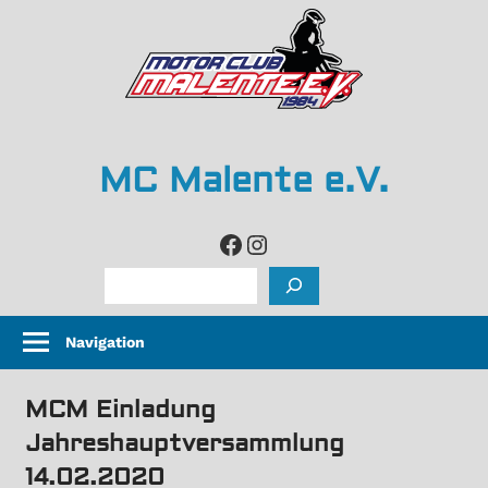
Zum
Inhalt
springen
MC Malente e.V.
life
Facebook
Instagram
is
Suchen
too
short,
Navigation
so
grip
MCM Einladung
it
and
Jahreshauptversammlung
rip
14.02.2020