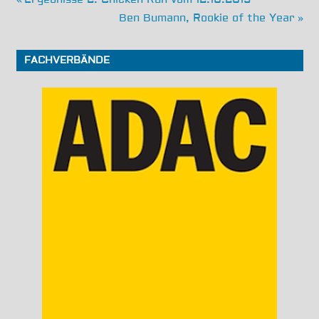
Beitragsnavigation
Beitrag:
Nächster
Ben Bumann, Rookie of the Year
Beitrag:
FACHVERBÄNDE