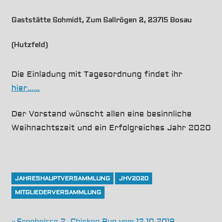
Gaststätte Schmidt,
Zum Sallrögen 2, 23715 Bosau
(Hutzfeld)
Die Einladung mit Tagesordnung findet ihr
hier……
Der Vorstand wünscht allen eine besinnliche
Weihnachtszeit und ein Erfolgreiches Jahr 2020
JAHRESHAUPTVERSAMMLUNG
JHV2020
MITGLIEDERVERSAMMLUNG
Vorheriger
Ergebnisse 2. Chicken Run vom 12.10.2019