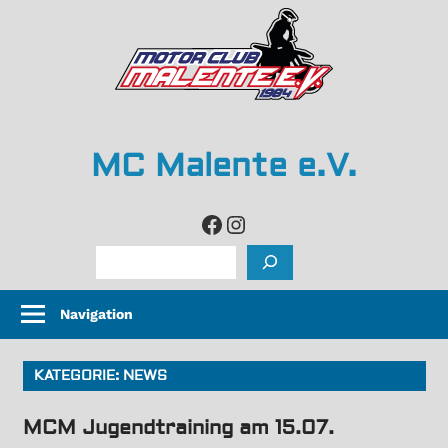
Zum
Inhalt
springen
MC Malente e.V.
life
Facebook
Instagram
is
Suchen
too
short,
Navigation
so
grip
it
KATEGORIE:
NEWS
and
MCM Jugendtraining am 15.07.
rip