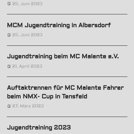
it!
25. Juni 2023
Uwe
News
MCM Jugendtraining in Albersdorf
25. Juni 2023
Uwe
News
Jugendtraining beim MC Malente e.V.
21. April 2023
Uwe
News
Auftaktrennen für MC Malente Fahrer
beim NMX- Cup in Tensfeld
27. März 2023
Uwe
News
Jugendtraining 2023