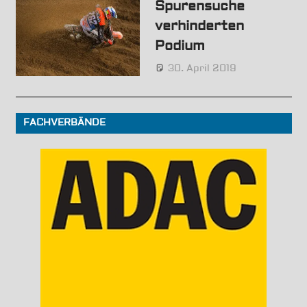
it!
Spurensuche
verhinderten
Podium
30. April 2019
von
News
Hörsten
FACHVERBÄNDE